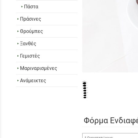
Πάστα
Πράσινες
Θρούμπες
Ξανθές
Γεμιστές
Μαριναρισμένες
Ανάμεικτες
Φόρμα Ενδιαφ
Ονοματεπώνυμο: