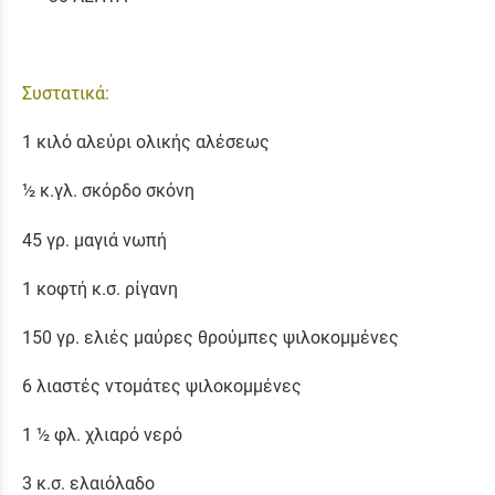
Συστατικά:
1 κιλό αλεύρι ολικής αλέσεως
½ κ.γλ. σκόρδο σκόνη
45 γρ. μαγιά νωπή
1 κοφτή κ.σ. ρίγανη
150 γρ. ελιές μαύρες θρούμπες ψιλοκομμένες
6 λιαστές ντομάτες ψιλοκομμένες
1 ½ φλ. χλιαρό νερό
3 κ.σ. ελαιόλαδο