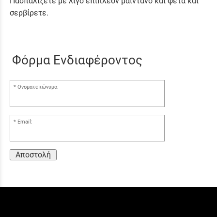
Πασπαλίζετε με λίγο επιπλέον μαϊντανό και φέτα και
σερβίρετε.
Φόρμα Ενδιαφέροντος
Ονοματεπώνυμο:
Email:
Αποστολή