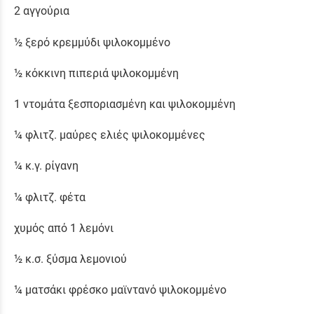
2 αγγούρια
½ ξερό κρεμμύδι ψιλοκομμένο
½ κόκκινη πιπεριά ψιλοκομμένη
1 ντομάτα ξεσποριασμένη και ψιλοκομμένη
¼ φλιτζ. μαύρες ελιές ψιλοκομμένες
¼ κ.γ. ρίγανη
¼ φλιτζ. φέτα
χυμός από 1 λεμόνι
½ κ.σ. ξύσμα λεμονιού
¼ ματσάκι φρέσκο μαϊντανό ψιλοκομμένο