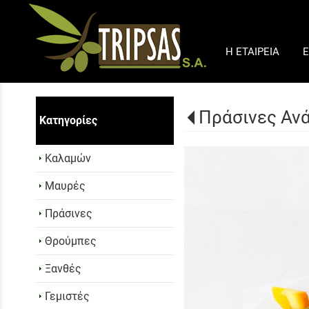
Η ΕΤΑΙΡΕΙΑ
Ε
Πράσινες Ανά
Κατηγορίες
Καλαμών
Μαυρές
Πράσινες
Θρούμπες
Ξανθές
Γεμιστές