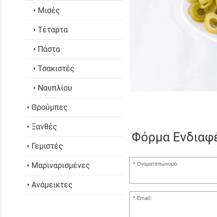
Μισές
Τέταρτα
Πάστα
Τσακιστές
Ναυπλίου
Θρούμπες
Ξανθές
Φόρμα Ενδιαφ
Γεμιστές
Ονοματεπώνυμο:
Μαριναρισμένες
Ανάμεικτες
Email: